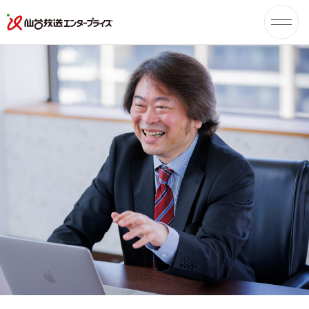
仙台放
送エン
タープ
ライズ